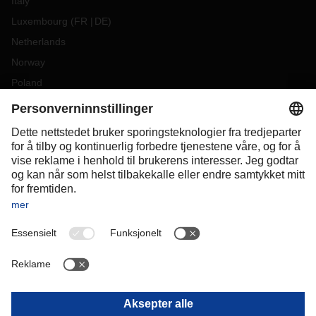
Italy
Luxembourg
(
FR
DE
)
Netherlands
Norway
Poland
Portugal
Romania
Slovakia
Spain
Sweden
Switzerland
(
DE
FR
)
Türkiye
OCEANIA
Australia
New Zealand