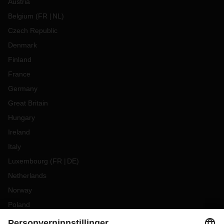
Austria
Belgium
(
FR
NL
)
Czech Republic
Denmark
Finland
France
Germany
Great Britain
Hungary
Ireland
Italy
Luxembourg
(
FR
DE
)
Netherlands
Norway
Poland
Portugal