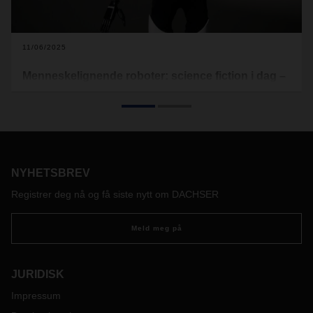
11/06/2025
Menneskelignende roboter: science fiction i dag –
virkelighet i morgen?
Humanoide roboter har lenge vært sett på som en visjon for
fremtiden. Er det mulig å bruke denne teknologien også i
logistikk?
NYHETSBREV
Registrer deg nå og få siste nytt om DACHSER
Meld meg på
JURIDISK
Impressum