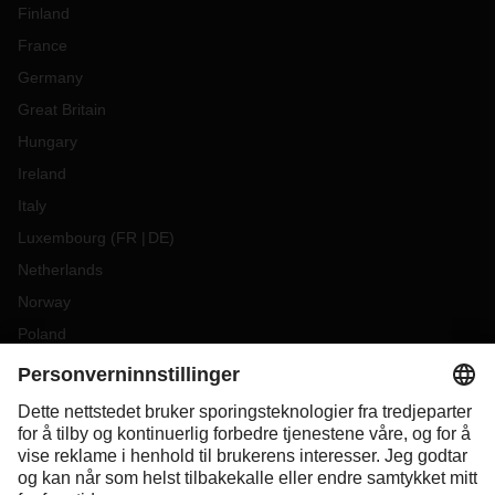
Finland
France
Germany
Great Britain
Hungary
Ireland
Italy
Luxembourg
(
FR
DE
)
Netherlands
Norway
Poland
Portugal
Romania
Slovakia
Spain
Sweden